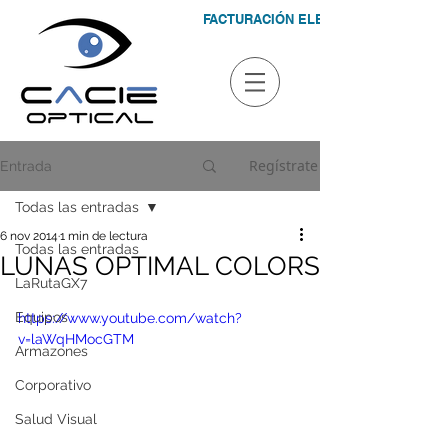
FACTURACIÓN ELECTRÓNICA
Regístrate
Entrada
Todas las entradas
6 nov 2014
1 min de lectura
Todas las entradas
LUNAS OPTIMAL COLORS
LaRutaGX7
Equipos
https://www.youtube.com/watch?
v=laWqHMocGTM
Armazones
Corporativo
Salud Visual