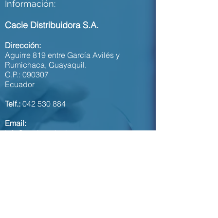
Información:
Cacie Distribuidora S.A.
Dirección:
Aguirre 819 entre García Avilés y
Rumichaca,
Guayaquil.
C.P.: 090307
Ecuador
Telf.:
042 530 884
Email:
info@cacieoptical.com
Horarios de atención:
LU - VI: 9:00 a 18:30
SA: 9:00 a 17:30
DO: cerrado