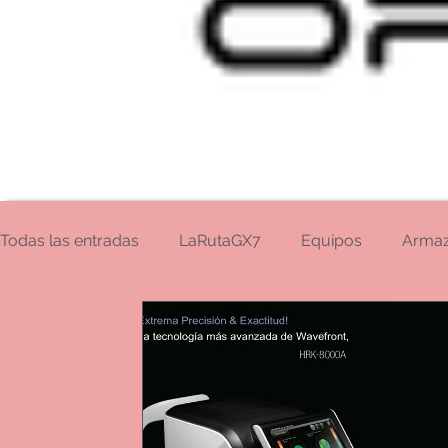
Todas las entradas
LaRutaGX7
Equipos
Arma
Eventos y Congresos
Destiny 56