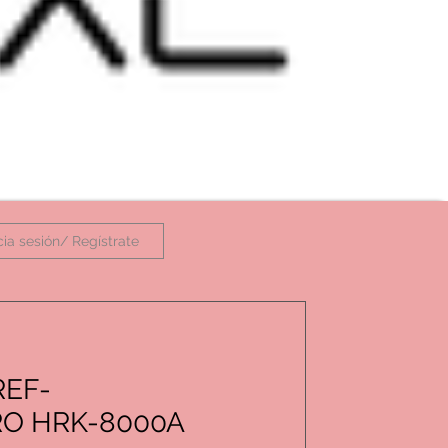
icia sesión/ Regístrate
REF-
O HRK-8000A